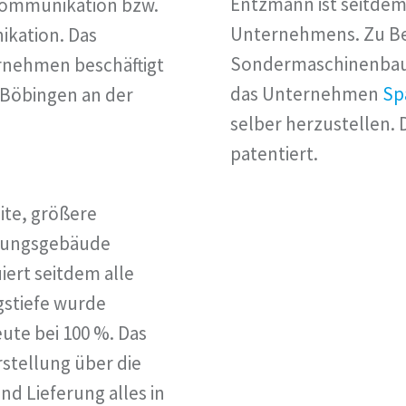
Entzmann ist seitdem
ommunikation bzw.
Unternehmens. Zu Beg
kation. Das
Sondermaschinenbau 
rnehmen beschäftigt
das Unternehmen
Sp
 Böbingen an der
selber herzustellen. 
patentiert.
ite, größere
ltungsgebäude
iert seitdem alle
gstiefe wurde
eute bei 100 %. Das
stellung über die
nd Lieferung alles in