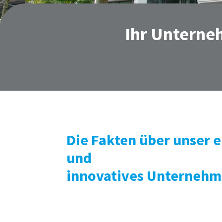
Ihr Unterne
Die Fakten über unser e
und
innovatives
Unternehm