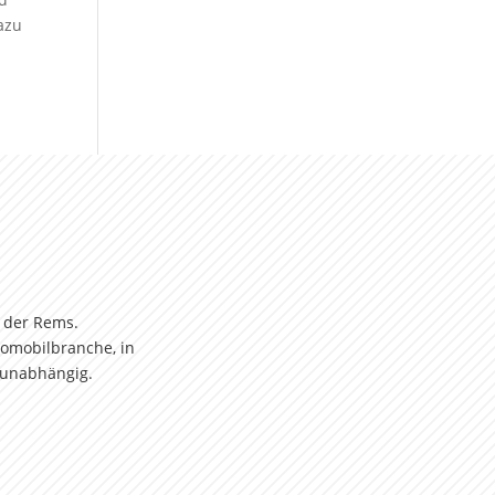
azu
.
 der Rems.
omobilbranche, in
nunabhängig.