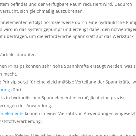
ystem befindet und der verfügbare Raum reduziert wird. Dadurch
e versucht, sich gleichmäßig auszubreiten.
annelementen erfolgt normalerweise durch eine hydraulische Pum
köl wird in das System gepumpt und erzeugt dabei den notwendige
t übertragen, um die erforderliche Spannkraft auf das Werkstück
orteile, darunter:
hen Prinzips können sehr hohe Spannkräfte erzeugt werden, was s
en macht.
Prinzip sorgt für eine gleichmäßige Verteilung der Spannkräfte, 
nnung
führt.
cks in hydraulischen Spannelementen ermöglicht eine präzise
rderungen der Anwendung.
nnelemente
können in einer Vielzahl von Anwendungen eingesetzt
ststoffverarbeitung.
eine effektive Möglichkeit, Werkstücke sicher und präzise währe